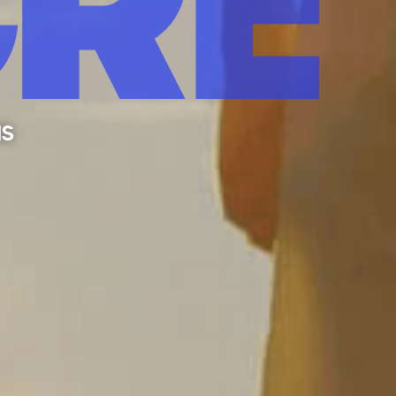
RE
as