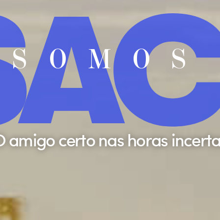
SAC
SOMOS
 amigo certo nas horas incert