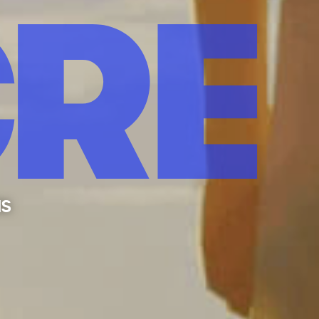
RE
as